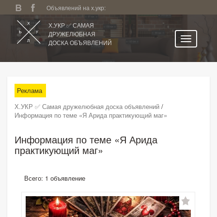
Объявлений на х.укр:
Х.УКР ✅ САМАЯ
ДРУЖЕЛЮБНАЯ
ДОСКА ОБЪЯВЛЕНИЙ
Главная
Чернигов и область
Реклама
Категории
Х.УКР ✅ Самая дружелюбная доска объявлений
/
Избранное
Информация по теме «Я Арида практикующий маг»
Личный кабинет
Информация по теме «Я Арида
Поиск по сайту
практикующий маг»
Подать объявление
Всего: 1 объявление