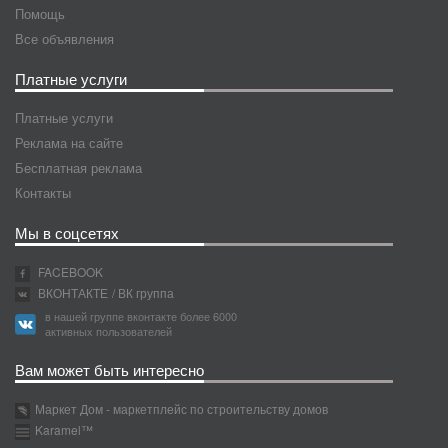
Помощь
Все объявления
Платные услуги
Платные услуги
Реклама на сайте
Бесплатная реклама
Контакты
Мы в соцсетях
FACEBOOK
ВКОНТАКТЕ
/ ВК группа
в нашей группе вконтакте более 6000
активных пользователей
Вам может быть интересно
Маркет Дом - маркетплейс по строительству домов
Karamel™